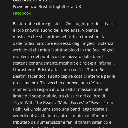
Provenienza: Bristol, Inghilterra, UK
Facebook
Basterebbe citare gli stessi Onslaught per descrivere
il loro show: il suono della violenza. Violenza
musicale che si esprime nel furioso thrash metal
dalle radici hardcore espresso dagli inglesi; violenza
verbale di chi grida “spitting blood in the face of god”
e violenza del pubblico che -aizzato dalla band-
scatena continuamente moshpit e circle-pit infernali.
I thrasher di Bristol attaccano con “Let There Be
Death”, facendoci subito capire cosa ci attende per la
prossima ora. Tra vecchio e nuovo, non c’e’ un
momento di respiro in una setlist massacrante, al
limite del sopportabile, tra classici del calibro di
“Fight With The Beast”, “Metal Forces” e “Power From
Hell”. Gli Onslaught sono una band leggendaria e
vederli dal vivo fa ben capire il motivo dell’amore
tributato da numerosissimi fan: il thrash satanico e