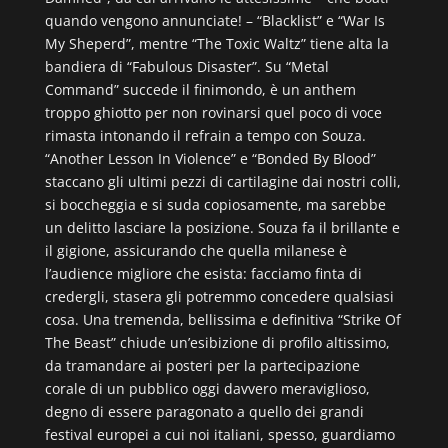
quando vengono annunciate! – “Blacklist” e “War Is
My Sheperd”, mentre “The Toxic Waltz” tiene alta la
bandiera di “Fabulous Disaster”. Su “Metal
Command” succede il finimondo, è un anthem
troppo ghiotto per non rovinarsi quel poco di voce
rimasta intonando il refrain a tempo con Souza.
“Another Lesson In Violence” e “Bonded By Blood”
staccano gli ultimi pezzi di cartilagine dai nostri colli,
si boccheggia e si suda copiosamente, ma sarebbe
un delitto lasciare la posizione. Souza fa il brillante e
il gigione, assicurando che quella milanese è
l’audience migliore che esista: facciamo finta di
credergli, stasera gli potremmo concedere qualsiasi
cosa. Una tremenda, bellissima e definitiva “Strike Of
The Beast” chiude un’esibizione di profilo altissimo,
da tramandare ai posteri per la partecipazione
corale di un pubblico oggi davvero meraviglioso,
degno di essere paragonato a quello dei grandi
festival europei a cui noi italiani, spesso, guardiamo