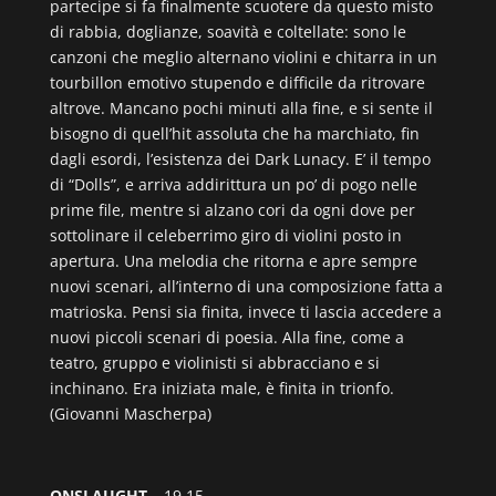
partecipe si fa finalmente scuotere da questo misto
di rabbia, doglianze, soavità e coltellate: sono le
canzoni che meglio alternano violini e chitarra in un
tourbillon emotivo stupendo e difficile da ritrovare
altrove. Mancano pochi minuti alla fine, e si sente il
bisogno di quell’hit assoluta che ha marchiato, fin
dagli esordi, l’esistenza dei Dark Lunacy. E’ il tempo
di “Dolls”, e arriva addirittura un po’ di pogo nelle
prime file, mentre si alzano cori da ogni dove per
sottolinare il celeberrimo giro di violini posto in
apertura. Una melodia che ritorna e apre sempre
nuovi scenari, all’interno di una composizione fatta a
matrioska. Pensi sia finita, invece ti lascia accedere a
nuovi piccoli scenari di poesia. Alla fine, come a
teatro, gruppo e violinisti si abbracciano e si
inchinano. Era iniziata male, è finita in trionfo.
(Giovanni Mascherpa)
ONSLAUGHT
– 19.15