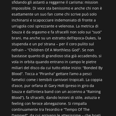
sfidando gli astanti a reggerne il carisma: mission
impossible. Di voce sta benissimo e anche chi non è
esattamente un suo fan come chi scrive può solo
inchinarsi e scapocciare indemoniato di fronte a
un’ugola così sprezzante e velenosa. La metrica di
Souza è da orgasmo e fa sfracelli non solo sui “suoi”
brani, ma anche su un estratto dell’epoca-Dukes, la
stupenda e un po’ strana – per il coro pulito sul
refrain – “Children Of A Worthless God”. Se non
bastasse quanto di grandioso stia già accadendo, si
vola in orbita quando entrano in campo le pietre
miliari del disco da cui tutto ebbe inizio: “Bonded By
Blood”. Tocca a “Piranha” gettare l’amo a pesci
famelici come i temibili carnivori tropicali. La coppia
d’asce, pur orfana di Gary Holt (preso in giro da
Souza e dall’intera band con un accenno a “Raining
Blood”), fa sfracelli, dando lezioni di stile, astuzia e
feeling con feroce abnegazione. Si rimpalla
continuamente tra l’esordio e “Tempo Of The
Damned”, da cui arrivano le attesissime – che boati