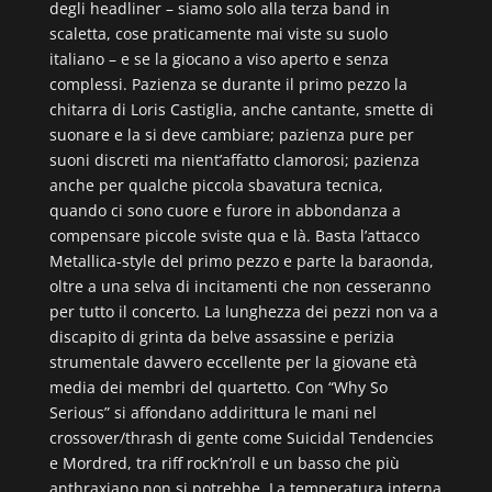
degli headliner – siamo solo alla terza band in
scaletta, cose praticamente mai viste su suolo
italiano – e se la giocano a viso aperto e senza
complessi. Pazienza se durante il primo pezzo la
chitarra di Loris Castiglia, anche cantante, smette di
suonare e la si deve cambiare; pazienza pure per
suoni discreti ma nient’affatto clamorosi; pazienza
anche per qualche piccola sbavatura tecnica,
quando ci sono cuore e furore in abbondanza a
compensare piccole sviste qua e là. Basta l’attacco
Metallica-style del primo pezzo e parte la baraonda,
oltre a una selva di incitamenti che non cesseranno
per tutto il concerto. La lunghezza dei pezzi non va a
discapito di grinta da belve assassine e perizia
strumentale davvero eccellente per la giovane età
media dei membri del quartetto. Con “Why So
Serious” si affondano addirittura le mani nel
crossover/thrash di gente come Suicidal Tendencies
e Mordred, tra riff rock’n’roll e un basso che più
anthraxiano non si potrebbe. La temperatura interna