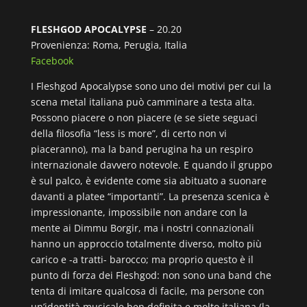
FLESHGOD APOCALYPSE
– 20.20
Provenienza: Roma, Perugia, Italia
Facebook
I Fleshgod Apocalypse sono uno dei motivi per cui la
scena metal italiana può camminare a testa alta.
Possono piacere o non piacere (e se siete seguaci
della filosofia “less is more”, di certo non vi
piaceranno), ma la band perugina ha un respiro
internazionale davvero notevole. E quando il gruppo
è sul palco, è evidente come sia abituato a suonare
davanti a platee “importanti”. La presenza scenica è
impressionante, impossibile non andare con la
mente ai Dimmu Borgir, ma i nostri connazionali
hanno un approccio totalmente diverso, molto più
carico e -a tratti- barocco; ma proprio questo è il
punto di forza dei Fleshgod: non sono una band che
tenta di imitare qualcosa di facile, ma persone con
un’identità musicale ben definita e molto italiana (la