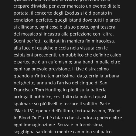
crepare d’invidia per aver mancato un evento di tale
portata. Il concerto degli Exodus si è dipanato in
condizioni perfette, quegli istanti dove tutti i pianeti
si allineano, ogni cosa è al suo posto, ogni tessera
del mosaico si incastra alla perfezione con l’altra.
Suoni perfetti, calibrati in maniera fin miracolosa,
alla luce di qualche piccola noia vissuta con le
esibizioni precedenti; un pubblico che definire caldo
e partecipe è un eufemismo; una band in palla oltre
ogni ragionevole previsione. Il Live è stracolmo
quando un’intro tamarrissima, da guerriglia urbana
nel ghetto, annuncia l’arrivo dei cinque di San
Francisco. Tom Hunting in piedi sulla batteria
arringa il pubblico, così folto da potersi quasi
spalmare su più livelli e toccare il soffitto. Parte
“Black 13”, opener dell’ultimo, fortunatissimo, “Blood
In Blood Out”, ed è chiaro che si andrà a godere oltre
ogni immaginazione. Souza è in formissima,
sogghigna sardonico mentre cammina sul palco