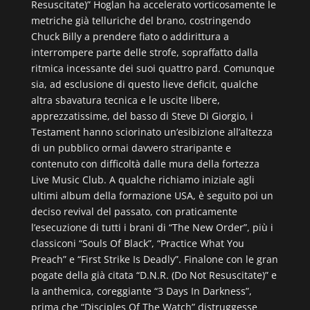
Resuscitate)” Hoglan ha accelerato vorticosamente le
metriche già telluriche del brano, costringendo
Chuck Billy a prendere fiato o addirittura a
interrompere parte delle strofe, sopraffatto dalla
ritmica incessante dei suoi quattro pard. Comunque
sia, ad esclusione di questo lieve deficit, qualche
altra sbavatura tecnica e le uscite libere,
apprezzatissime, del basso di Steve Di Giorgio, i
Testament hanno sciorinato un’esibizione all’altezza
di un pubblico ormai davvero straripante e
contenuto con difficoltà dalle mura della fortezza
Live Music Club. A qualche richiamo iniziale agli
ultimi album della formazione USA, è seguito poi un
deciso revival del passato, con praticamente
l’esecuzione di tutti i brani di “The New Order”, più i
classiconi “Souls Of Black”, “Practice What You
Preach” e “First Strike Is Deadly”. Finalone con le gran
pogate della già citata “D.N.R. (Do Not Resuscitate)” e
la anthemica, coreggiante “3 Days In Darkness”,
prima che “Disciples Of The Watch” distruggesse