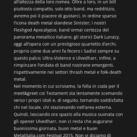
all’altezza della loro nomea. Oltre a loro, in un bill
piuttosto compatto, solo otto band, ma redditizio,
avremo poi il piacere di gustarci, in ordine sparso:
l’icona death metal olandese Sinister; i nostri
Fleshgod Apocalypse, band ormai certezza del
panorama metallico italiano; gli storici Dark Lunacy,
oggi all’opera con un prestigioso quartetto d’archi,
proprio come due anni fa fecero i Sadist sempre su
questo palco; Ultra-Violence e Ulvedharr, infine, a
rimpinzare l’ondata di band nostrane emergenti,
rispettivamente nei settori thrash metal e folk-death
metal.
Nel momento in cui scriviamo, la folla in coda per il
meet&greet coi Testament sta lentamente scemando
verso i propri idoli e, di seguito, tornando soddisfatta
chi nel locale, chi stazionando nell’area esterna.
Quindi, lasciando ora spazio alla musica suonata con
gli opener Ulvedharr, non ci resta che augurarvi
buonissima giornata, buon metal e buon
Metalitalia.com Festival 2015. Non vi diciamo di