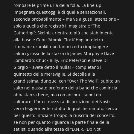
rombare le prime urla della folla. La line-up
impegnata quest’oggi è di quelle sensazionali,
seconda probabilmente – ma va a gusti, attenzione –
solo a quella che registrò il magistrale “The
Gathering”: Skolnick rientrato più che stabilmente
alla base e Gene ‘Atomic Clock’ Hoglan dietro
l’immane drumkit non fanno certo rimpiangere
calibri grossi della stazza di James Murphy e Dave
Lombardo; Chuck Billy, Eric Peterson e Steve Di
Giorgio – avete detto il nulla! – completano il
quintetto delle meraviglie. Si decolla alla
grandissima, dunque, con “Over The Wall”, subito un
salto nel passato profondo della band che comincia
abbastanza bene, ma con ancora i suoni da
calibrare. L’ora e mezza a disposizione dei Nostri
verrà leggermente ridotta di qualche minuto, senza
per questo inficiare troppo la riuscita del concerto,
se non per quanto riguarda la parte finale della
setlist, quando all’altezza di “D.N.R. (Do Not