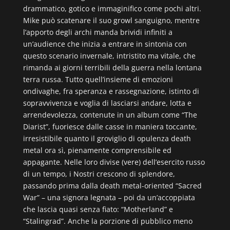
drammatico, gotico e immaginifico come pochi altri.
Mike può scatenare il suo growl sanguigno, mentre
l’apporto degli archi manda brividi infiniti a
un’audience che inizia a entrare in sintonia con
questo scenario invernale, intristito ma vitale, che
rimanda ai giorni terribili della guerra nella lontana
terra russa. Tutto quell’insieme di emozioni
ondivaghe, fra speranza e rassegnazione, istinto di
sopravvivenza e voglia di lasciarsi andare, lotta e
arrendevolezza, contenute in un album come “The
Diarist”, fuoriesce dalle casse in maniera toccante,
irresistibile quanto il groviglio di opulenza death
metal ora sì, pienamente comprensibile ed
appagante. Nelle loro divise (vere) dell’esercito russo
di un tempo, i Nostri crescono di splendore,
passando prima dalla death metal-oriented “Sacred
War” – una signora legnata – poi da un’accoppiata
che lascia quasi senza fiato: “Motherland” e
“Stalingrad”. Anche la porzione di pubblico meno