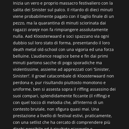
Inizia un vero e proprio massacro festivaliero con la
salita dei Sinister sul palco. Il ritardo di dieci minuti
viene probabilmente pagato con il taglio finale di un
pezzo, ma la quarantina di minuti sciorinata dai
ragazzi
oranje
non fa rimpiangere assolutamente
nulla. Aad Kloosterwaard e soci spazzano via ogni
dubbio sul loro stato di forma, presentando il loro
death metal old-school con una vigoria ed una forza
belluine. L’audience reagisce bene e fin dai primi
minuti partono sacche di pogo sporadiche ma
violentissime, assieme ad apprezzati cori ‘Sinister,
Sinister!’. Il growl catacombale di Kloosterwaard non
perdona e, pur risultando piuttosto monotono e
uniforme, ben si assesta sopra il riffing assassino dei
suoi compari, splendidamente ficcante (il riffing) e
con quel tocco di melodia che, all’interno di un
contesto brutale, non sfigura quasi mai. Una
prestazione a livello di festival estivi, praticamente,
con una setlist che ha cercato di comprendere più
dischi possibile ed è risultata piacevole e