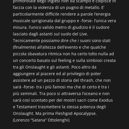
primordiale degli inglesi non dà scampo e colpisce in
faccia con la violenza di un pugno di metallo. E’
particolarmente difficile rendere a parole l’energia
musicale sprigionata dal gruppo e -forse- l’unica vera
misura, l’unico valido metro di giudizio è il sudore
lasciato dagli astanti sul suolo del Live.
Tecnicamente possiamo dire che i suoni sono stati
(finalmente) all’altezza dell’evento e che qualche
piccola sbavatura ritmica non ha certo tolto nulla ad
un concerto basato sul feeling e sulla simbiosi creata
tra gli Onslaught e gli astanti. Poco altro da
aggiungere al piacere ed al privilegio di poter
assistere ad un pezzo di storia del thrash, che non
sarà -forse- tra i più famosi ma che di certo è tra i
più seminali. Tra poco si attraversa l’oceano e non
sarà così scontato per dei mostri sacri come Exodus
e Testament trasmettere la stessa potenza degli
Onslaught. Ma prima Fleshgod Apocalypse.
(Lorenzo “Satana” Ottolenghi)