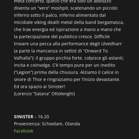
metà concerto, quello che era solo un abbozzo
diventa un “vero” moshpit, scatenando un piccolo
inferno sotto il palco, inferno alimentato dal
micidiale viking death metal della band bergamasca,
che trae energia ed ispirazione a mano a mano che
la partecipazione del pubblico cresce. Difficile
trovare una pecca alla performance degli Ulvedharr
(a parte la mancanza in setlist di “Onward To
Valhalla”): il gruppo picchia forte, colpisce gli astanti,
incita e coinvolge. C’è tempo pure per un inedito
(“Legion”) prima della chiusura. Alziamo il calice in
onore di Thor e ringraziamo per l’inizio devastante.
Ed ora spazio ai Sinister!
(Lorenzo “Satana” Ottolenghi)
SINISTER
– 16.20
Provenienza: Schiedam, Olanda
Facebook