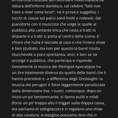
lettura dell’Inferno dantesco, col celebre “fatti non
foste a viver come bruti”, ne è prova e suggello). I
tocchi di classe sul palco sono molti e notevoli: dal
pianoforte con il musicista che volge le spalle al
pubblico alla cantante lirica che resta a tratti in
disparte e a tratti si porta al centro della scena. E’
chiaro che nulla è lasciato al caso e che l’intero show
è ben studiato, ma non per questo la band risulta
stucchevole o poco spontanea, anzi; e ben se ne
accorge il pubblico, che partecipa e risponde.
Ovviamente la musica dei Fleshgod Apocalypse ha
un tiro totalmente diverso da quello delle band che li
hanno preceduti e -a differenza degli Onslaught- la
musica dei perugini è forse leggermente penalizzata
dalla dimensione live. I suoni, comunque, dopo un
inizio un po’ tentennnante, si fanno puliti e nitidi
(forse un po’ troppo alto il trigger sulla doppia cassa,
ma parliamo di sottigliezze) e ci regalano uno show
di alta caratura. A margine possiamo dire che ci