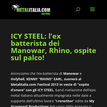
ICY STEEL: l’ex
batterista dei
Manowar, Rhino, ospite
sul palco!
Annnciamo che l’ex-batterista di
Manowar
e
Holyhell,
KENNY “RHINO” EARL, suonerà al
Metalitalia.com Festival 2013 in veste di “ospite
d’onore” con gli
ICY STEEL
, band rivelazione dell’epic
metal Italiano attualmente impegnata nelle date a
supporto dell’ultimo lavoro “K
ronothor
” edito da
My
Graveyard Productions.
Nel corso della giornata si