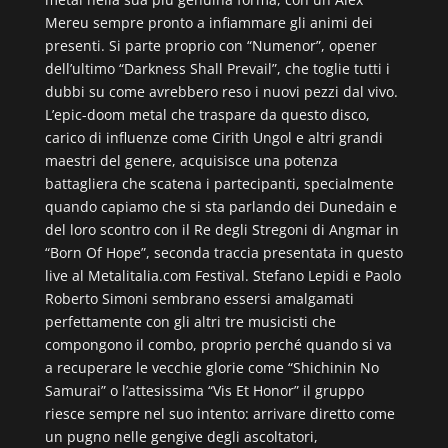
Mereu sempre pronto a infiammare gli animi dei
presenti. Si parte proprio con “Numenor”, opener
dell’ultimo “Darkness Shall Prevail”, che toglie tutti i
dubbi su come avrebbero reso i nuovi pezzi dal vivo.
L’epic-doom metal che traspare da questo disco,
carico di influenze come Cirith Ungol e altri grandi
maestri del genere, acquisisce una potenza
battagliera che scatena i partecipanti, specialmente
quando capiamo che si sta parlando dei Dunedain e
del loro scontro con il Re degli Stregoni di Angmar in
“Born Of Hope”, seconda traccia presentata in questo
live al Metalitalia.com Festival. Stefano Lepidi e Paolo
Roberto Simoni sembrano essersi amalgamati
perfettamente con gli altri tre musicisti che
compongono il combo, proprio perché quando si va
a recuperare le vecchie glorie come “Shichinin No
Samurai” o l’attesissima “Vis Et Honor” il gruppo
riesce sempre nel suo intento: arrivare diretto come
un pugno nelle gengive degli ascoltatori,