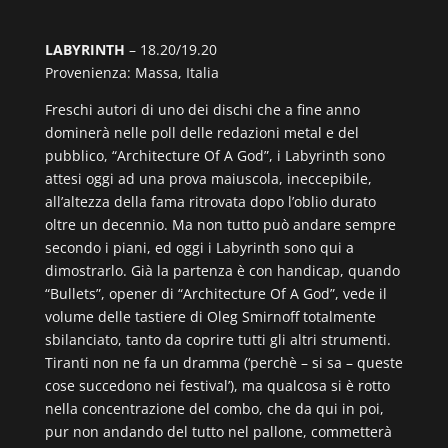
LABYRINTH
– 18.20/19.20
Provenienza: Massa, Italia
Freschi autori di uno dei dischi che a fine anno
dominerà nelle poll delle redazioni metal e del
pubblico, “Architecture Of A God”, i Labyrinth sono
attesi oggi ad una prova maiuscola, ineccepibile,
all’altezza della fama ritrovata dopo l’oblio durato
oltre un decennio. Ma non tutto può andare sempre
secondo i piani, ed oggi i Labyrinth sono qui a
dimostrarlo. Già la partenza è con handicap, quando
“Bullets”, opener di “Architecture Of A God”, vede il
volume delle tastiere di Oleg Smirnoff totalmente
sbilanciato, tanto da coprire tutti gli altri strumenti.
Tiranti non ne fa un dramma (‘perchè – si sa – queste
cose succedono nei festival’), ma qualcosa si è rotto
nella concentrazione del combo, che da qui in poi,
pur non andando del tutto nel pallone, commetterà