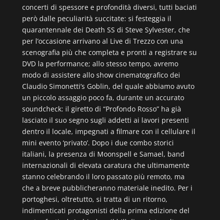
concerti di spessore e profondità diversi, tutti baciati
però dalle peculiarità succitate: si festeggia il
quarantennale dei Death SS di Steve Sylvester, che
per l’occasione arrivano al Live di Trezzo con una
scenografia più che completa e pronti a registrare su
DVD la performance; allo stesso tempo, avremo
modo di assistere allo show cinematografico dei
Claudio Simonetti’s Goblin, del quale abbiamo avuto
un piccolo assaggio poco fa, durante un accurato
soundcheck: il giretto di “Profondo Rosso” ha già
lasciato il suo segno sugli addetti ai lavori presenti
dentro il locale, impegnati a filmare con il cellulare il
mini evento ‘privato’. Dopo i due combo storici
italiani, la presenza di Moonspell e Samael, band
internazionali di elevata caratura che ultimamente
stanno celebrando il loro passato più remoto, ma
che a breve pubblicheranno materiale inedito. Per i
portoghesi, oltretutto, si tratta di un ritorno,
indimenticati protagonisti della prima edizione del