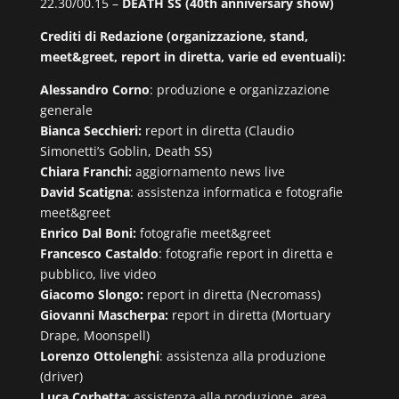
22.30/00.15 –
DEATH SS
(40th anniversary show)
Crediti di Redazione (organizzazione, stand,
meet&greet, report in diretta, varie ed eventuali):
Alessandro Corno
: produzione e organizzazione
generale
Bianca Secchieri:
report in diretta (Claudio
Simonetti’s Goblin, Death SS)
Chiara Franchi:
aggiornamento news live
David Scatigna
: assistenza informatica e fotografie
meet&greet
Enrico Dal Boni:
fotografie meet&greet
Francesco Castaldo
: fotografie report in diretta e
pubblico, live video
Giacomo Slongo:
report in diretta (Necromass)
Giovanni Mascherpa:
report in diretta (Mortuary
Drape, Moonspell)
Lorenzo Ottolenghi
: assistenza alla produzione
(driver)
Luca Corbetta
: assistenza alla produzione, area