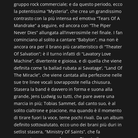
gruppo rock commerciale; e da questo periodo, ecco
la potentissima “Mysteria”, che crea un grandissimo
contrasto con la più intensa ed emotiva “Tears Of A
Mandrake” a seguire, ed ancora con “The Piper
Never Dies” allungata all’inverosimile nel finale. I fan
cominciano al solito a cantare “Babylon”, ma non è
ancora ora per il brano più caratteristico di “Theater
Of Salvation”; è il turno infatti di “Lavatory Love
Machine”, divertente e gioiosa, e di quella che viene
definita come ‘la ballad rubata ai Savatage’, “Land Of
The Miracle”, che viene cantata alla perfezione nelle
sue tre linee vocali sovrapposte nella chiusura.
Stasera la band è davvero in forma e suona alla
grande, Jens Ludwig su tutti, che pare avere una
marcia in più; Tobias Sammet, dal canto suo, è al
solito cialtrone e piacione, ma quando è il momento
di tirare fuori la voce, teme pochi rivali. Da un album
definito sottovalutato, ecco uno dei brani più duri in
setlist stasera, “Ministry Of Saints”, che fa