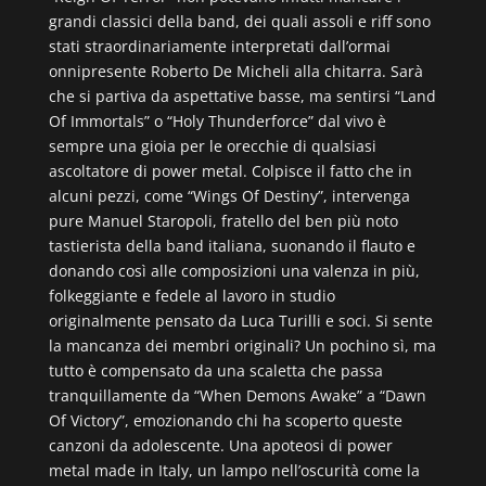
grandi classici della band, dei quali assoli e riff sono
stati straordinariamente interpretati dall’ormai
onnipresente Roberto De Micheli alla chitarra. Sarà
che si partiva da aspettative basse, ma sentirsi “Land
Of Immortals” o “Holy Thunderforce” dal vivo è
sempre una gioia per le orecchie di qualsiasi
ascoltatore di power metal. Colpisce il fatto che in
alcuni pezzi, come “Wings Of Destiny”, intervenga
pure Manuel Staropoli, fratello del ben più noto
tastierista della band italiana, suonando il flauto e
donando così alle composizioni una valenza in più,
folkeggiante e fedele al lavoro in studio
originalmente pensato da Luca Turilli e soci. Si sente
la mancanza dei membri originali? Un pochino sì, ma
tutto è compensato da una scaletta che passa
tranquillamente da “When Demons Awake” a “Dawn
Of Victory”, emozionando chi ha scoperto queste
canzoni da adolescente. Una apoteosi di power
metal made in Italy, un lampo nell’oscurità come la