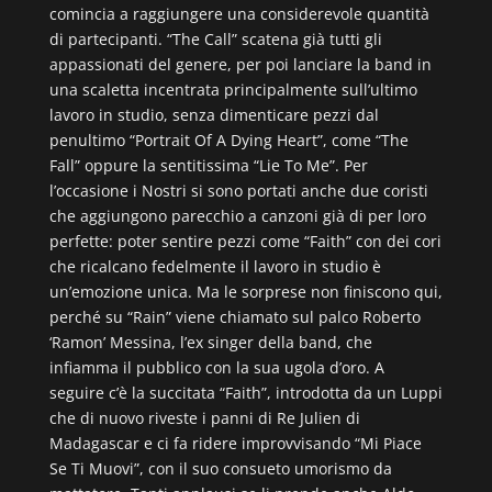
comincia a raggiungere una considerevole quantità
di partecipanti. “The Call” scatena già tutti gli
appassionati del genere, per poi lanciare la band in
una scaletta incentrata principalmente sull’ultimo
lavoro in studio, senza dimenticare pezzi dal
penultimo “Portrait Of A Dying Heart”, come “The
Fall” oppure la sentitissima “Lie To Me”. Per
l’occasione i Nostri si sono portati anche due coristi
che aggiungono parecchio a canzoni già di per loro
perfette: poter sentire pezzi come “Faith” con dei cori
che ricalcano fedelmente il lavoro in studio è
un’emozione unica. Ma le sorprese non finiscono qui,
perché su “Rain” viene chiamato sul palco Roberto
‘Ramon’ Messina, l’ex singer della band, che
infiamma il pubblico con la sua ugola d’oro. A
seguire c’è la succitata “Faith”, introdotta da un Luppi
che di nuovo riveste i panni di Re Julien di
Madagascar e ci fa ridere improvvisando “Mi Piace
Se Ti Muovi”, con il suo consueto umorismo da