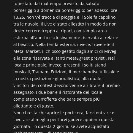
funestato dal maltempo previsto da sabato
pomeriggio a domenica pomeriggio: per adesso, ore
13.25, non v’é traccia di pioggia e il Sole fa capolino
tra le nuvole. Il Live e’ stato allestito in modo da non
dover correre troppo ai ripari, con l’ampia area
esterna all’aperto esclusivamente riservata al relax e
al bivacco. Nella tenda esterna, invece, troverete il
Metal Market, il chiosco gestito dagli amici di MiVeg
e la zona riservata ai tanti meet&greet previsti. Nel
locale principale, invece, presenti i soliti stand
musicali, Tsunami Edizioni, il merchandise ufficiale e
la nostra postazione giornalistica, alla quale i
vincitori dei contest devono venire a ritirare il premio
assegnato. I due bar e il ristorante del locale
completano un’offerta che pare sempre più
allettante e di gusto.
Non ci resta che aprire le porte ora, farvi entrare e
lavorare al meglio per farvi godere appieno questa
giornata – o questa 2-giorni, se avete acquistato