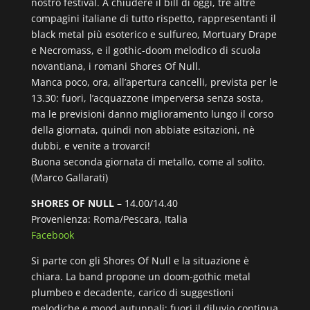
nostro festival. A chiudere il bill di oggi, tre altre
compagini italiane di tutto rispetto, rappresentanti il
black metal più esoterico e sulfureo, Mortuary Drape
e Necromass, e il gothic-doom melodico di scuola
novantiana, i romani Shores Of Null.
Manca poco, ora, all’apertura cancelli, prevista per le
13.30: fuori, l’acquazzone imperversa senza sosta,
ma le previsioni danno miglioramento lungo il corso
della giornata, quindi non abbiate esitazioni, nè
dubbi, e venite a trovarci!
Buona seconda giornata di metallo, come al solito.
(Marco Gallarati)
SHORES OF NULL
– 14.00/14.40
Provenienza: Roma/Pescara, Italia
Facebook
Si parte con gli Shores Of Null e la situazione è
chiara. La band propone un doom-gothic metal
plumbeo e decadente, carico di suggestioni
melodiche e mood autunnali: fuori il diluvio continua