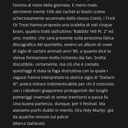
l’animo al resto della giornata. E meno male,
altrimenti niente 10% del cachet ai Nostri (come
scherzosamente accennato dallo stesso Conti). I Trick
Or Treat hanno proposto una scaletta di soli cinque
brani, quattro tratti dall’ultimo “Rabbits’ Hill Pt. 2” ed
uno, inedito, che sarà presente sulla prossima fatica
discografica del quintetto, ovvero un album di cover
di sigle di cartoni animati anni ’80, a quanto dice la
stessa formazione molto richiesto dai fan. Scelta
discutibile, certamente, ma ciò che é contato
quest’oggi é stata la foga distruttiva con la quale i
ragazzi hanno interpretato la storica sigla di “Daitarn
III”, pietra miliare indimenticabile per chi é cresciuto
con i robottoni giapponesi protagonisti dei lunghi
pomeriggi invernali di ormai trent’anni e passa fa.
Una buona partenza, dunque, per il festival. Ma
avevamo pochi dubbi in merito. Ora Holy Martyr, già
da qualche minuto sul palco!
(Marco Gallarati)