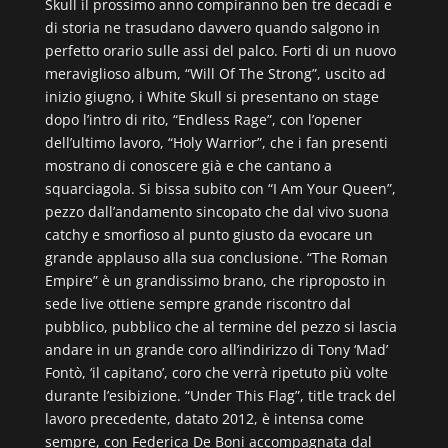
Skull il prossimo anno compiranno ben tre decadi e
di storia ne trasudano davvero quando salgono in
perfetto orario sulle assi del palco. Forti di un nuovo
meraviglioso album, “Will Of The Strong”, uscito ad
inizio giugno, i White Skull si presentano on stage
dopo l’intro di rito, “Endless Rage”, con l’opener
dell’ultimo lavoro, “Holy Warrior”, che i fan presenti
mostrano di conoscere già e che cantano a
squarciagola. Si bissa subito con “I Am Your Queen”,
pezzo dall’andamento sincopato che dal vivo suona
catchy e smorfioso al punto giusto da evocare un
grande applauso alla sua conclusione. “The Roman
Empire” è un grandissimo brano, che riproposto in
sede live ottiene sempre grande riscontro dal
pubblico, pubblico che al termine del pezzo si lascia
andare in un grande coro all’indirizzo di Tony ‘Mad’
Fontò, ‘il capitano’, coro che verrà ripetuto più volte
durante l’esibizione. “Under This Flag”, title track del
lavoro precedente, datato 2012, è intensa come
sempre, con Federica De Boni accompagnata dal