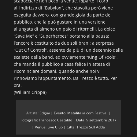
scapocciare non poco la venue. Riparte il coro
all’indirizzo di “Babylon”, che stavolta però viene
eseguita davvero, con grande gioia da parte del
pubblico, che la può gustare in una versione
allungata di almeno un paio di ritornelli. La dolce
“Save Me” e “Superheroes” portano alla pausa;
l’encore è costituito da due soli brani: a sorpresa
“Out Of Control”, assente da più di un decennio dalle
scalette della band, ed ovviamente “King Of Fools”,
che manda il pubblico a casa felice in attesa di
ricominciare domani, quando anche noi vi
rinnoviamo l’appuntamento. Da Trezzo è tutto. Per
ora.
(William Crippa)
Artista: Edguy | Evento: Metalitalia.com Festival |
Fotografo: Francesco Castaldo | Data: 9 settembre 2017
| Venue: Live Club | Città: Trezzo Sull Adda