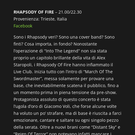
RHAPSODY OF FIRE
– 21.00/22.30
Provenienza: Trieste, Italia
Facebook
Sono i Rhapsody veri? Sono una cover band? Sono
finti? Cosa importa, in fondo? Nonostante
l’operazione di “Into The Legend” non sia stata
proprio un capitolo brillante della vita di Alex
Staropoli, i Rhapsody Of Fire hanno infiammato il
Live Club. Inizia tutto con l’intro di “March Of The
Swordmaster”, messa solamente per provare una
base, che inevitabilmente scatena il pubblico, fino a
un momento prima in piena tensione da pre-show.
Protagonista assoluto di questo concerto è stata
l’ugola d’oro di Giacomo Voli, che forse alcune volte
ha voluto un po’ strafare, ma di base è riuscita a farci
emozionare, cantare e saltare su ogni singolo pezzo
della serata. Oltre a nuovi brani come “Distant Sky” e
“Reign Of Terror” non potevano infatti mancare i