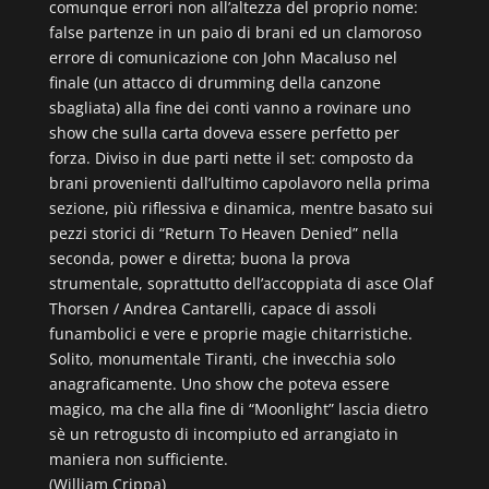
comunque errori non all’altezza del proprio nome:
false partenze in un paio di brani ed un clamoroso
errore di comunicazione con John Macaluso nel
finale (un attacco di drumming della canzone
sbagliata) alla fine dei conti vanno a rovinare uno
show che sulla carta doveva essere perfetto per
forza. Diviso in due parti nette il set: composto da
brani provenienti dall’ultimo capolavoro nella prima
sezione, più riflessiva e dinamica, mentre basato sui
pezzi storici di “Return To Heaven Denied” nella
seconda, power e diretta; buona la prova
strumentale, soprattutto dell’accoppiata di asce Olaf
Thorsen / Andrea Cantarelli, capace di assoli
funambolici e vere e proprie magie chitarristiche.
Solito, monumentale Tiranti, che invecchia solo
anagraficamente. Uno show che poteva essere
magico, ma che alla fine di “Moonlight” lascia dietro
sè un retrogusto di incompiuto ed arrangiato in
maniera non sufficiente.
(William Crippa)