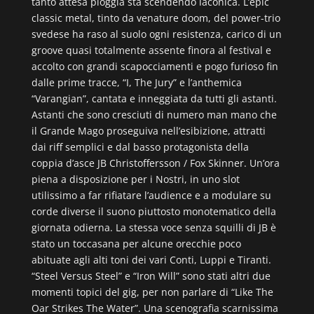
tanto attesa pioggia sta scendendo laconica. L’epic
classic metal, tinto da venature doom, del power-trio
svedese ha raso al suolo ogni resistenza, carico di un
groove quasi totalmente assente finora al festival e
accolto con grandi scapocciamenti e pogo furioso fin
dalle prime tracce, “I, The Jury” e l’anthemica
“Varangian”, cantata e inneggiata da tutti gli astanti.
Astanti che sono cresciuti di numero man mano che
il Grande Mago proseguiva nell’esibizione, attratti
dai riff semplici e dal basso protagonista della
coppia d’asce JB Christoffersson / Fox Skinner. Un’ora
piena a disposizione per i Nostri, in uno slot
utilissimo a far rifiatare l’audience e a modulare su
corde diverse il suono piuttosto monotematico della
giornata odierna. La stessa voce senza squilli di JB è
stato un toccasana per alcune orecchie poco
abituate agli alti toni dei vari Conti, Luppi e Tiranti.
“Steel Versus Steel” e “Iron Will” sono stati altri due
momenti topici del gig, per non parlare di “Like The
Oar Strikes The Water”. Una scenografia scarnissima