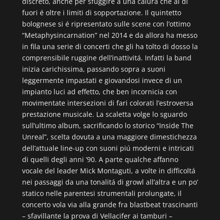
discreto, anche per sfuggire a una calura che al di
fuori é oltre i limiti di sopportazione. Il quintetto
bolognese si é ripresentato sulle scene con l’ottimo
“Metaphysincarnation” nel 2014 e da allora ha messo
in fila una serie di concerti che gli ha tolto di dosso la
comprensibile ruggine dell’inattivitá. Infatti la band
inizia carichissima, passando sopra a suoni
leggermente impastati e giovandosi invece di un
impianto luci ad effetto, che ben incornicia con
movimentate intersezioni di fari colorati l’estroversa
prestazione musicale. La scaletta volge lo sguardo
sull’ultimo album, sacrificando lo storico “Inside The
Unreal”, scelta dovuta a una maggiore dimestichezza
dell’attuale line-up con suoni piú moderni e intricati
di quelli degli anni ’90. A parte qualche affanno
vocale del leader Mick Montaguti, a volte in difficoltá
nei passaggi da una tonalitá di growl all’altra e un po’
statico nelle parentesi strumentali prolungate, il
concerto vola via alla grande fra blastbeat trascinanti
– sfavillante la prova di Vellacifer ai tamburi –