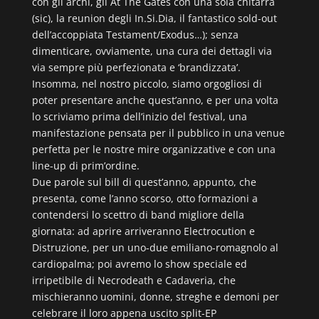
con gli archi, gli At The Gates con una sola chitarra
(sic), la reunion degli In.Si.Dia, il fantastico sold-out
dell’accoppiata Testament/Exodus…); senza
dimenticare, ovviamente, una cura dei dettagli via
via sempre più perfezionata e ‘brandizzata’.
Insomma, nel nostro piccolo, siamo orgogliosi di
poter presentare anche quest’anno, e per una volta
lo scriviamo prima dell’inizio del festival, una
manifestazione pensata per il pubblico in una venue
perfetta per le nostre mire organizzative e con una
line-up di prim’ordine.
Due parole sul bill di quest’anno, appunto, che
presenta, come l’anno scorso, otto formazioni a
contendersi lo scettro di band migliore della
giornata: ad aprire arriveranno Electrocution e
Distruzione, per un uno-due emiliano-romagnolo al
cardiopalma; poi avremo lo show speciale ed
irripetibile di Necrodeath e Cadaveria, che
mischieranno uomini, donne, streghe e demoni per
celebrare il loro appena uscito split-EP