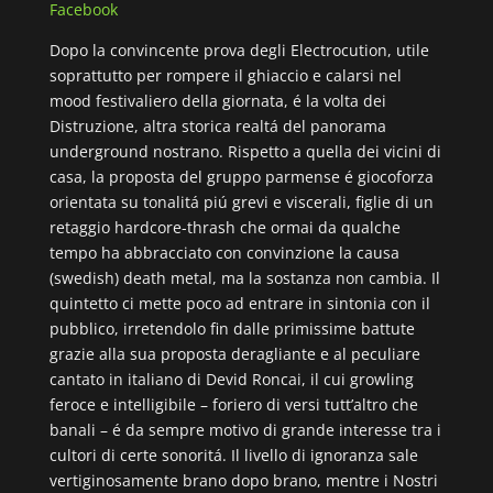
Facebook
Dopo la convincente prova degli Electrocution, utile
soprattutto per rompere il ghiaccio e calarsi nel
mood festivaliero della giornata, é la volta dei
Distruzione, altra storica realtá del panorama
underground nostrano. Rispetto a quella dei vicini di
casa, la proposta del gruppo parmense é giocoforza
orientata su tonalitá piú grevi e viscerali, figlie di un
retaggio hardcore-thrash che ormai da qualche
tempo ha abbracciato con convinzione la causa
(swedish) death metal, ma la sostanza non cambia. Il
quintetto ci mette poco ad entrare in sintonia con il
pubblico, irretendolo fin dalle primissime battute
grazie alla sua proposta deragliante e al peculiare
cantato in italiano di Devid Roncai, il cui growling
feroce e intelligibile – foriero di versi tutt’altro che
banali – é da sempre motivo di grande interesse tra i
cultori di certe sonoritá. Il livello di ignoranza sale
vertiginosamente brano dopo brano, mentre i Nostri