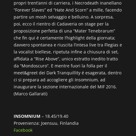
propri trent’anni di carriera, i Necrodeath inanellano
“Forever Slaves” ed “Hate And Scorn” a mille, facendo
partire un mosh selvaggio e belluino. A sorpresa,
poi, ecco il rientro di Cadaveria on stage per la
proposizione perfetta di una “Mater Tenebrarum”
che fin qui é certamente l’highlight della giornata;
davvero spontanea e riuscita l’intesa live tra Flegias e
la vocalist biellese, ripetuta infine a chiusura di set,
affidata a “Rise Above”, unico estratto inedito tratto
da “Mondoscuro”. E mentre fuori la folla per il
meet&greet dei Dark Tranquillity é esagerata, dentro
ci si prepara ad accogliere gli Insomnium, ad
inaugurare la sezione internazionale del MIF 2016.
(Marco Gallarati)
INSOMNIUM
– 18.45/19.40
Provenienza: Joensuu, Finlandia
Facebook