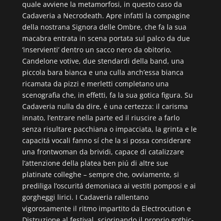
quale avviene la metamorfosi, in questo caso da
Cadaveria a Necrodeath. Apre infatti la compagine
della nostrana Signora delle Ombre, che fa la sua
macabra entrata in scena portata sul palco da due
‘inservienti’ dentro un sacco nero da obitorio.
Candelone votive, due stendardi della band, una
piccola bara bianca e una culla anch’essa bianca
ricamata da pizzi e merletti completano una
scenografia che, in effetti, fa la sua gotica figura. Su
Cadaveria nulla da dire, é una certezza: il carisma
innato, l’entrare nella parte ed il riuscire a farlo
senza risultare pacchiana o impacciata, la grinta e le
capacitá vocali fanno sí che la si possa considerare
una frontwoman da brividi, capace di catalizzare
l’attenzione della platea ben piú di altre sue
platinate colleghe – sempre che, ovviamente, si
prediliga l’oscuritá demoniaca ai vestiti pomposi e ai
gorgheggi lirici. I Cadaveria rallentano
vigorosamente il ritmo impartito da Electrocution e
Distruzione al festival, sciorinando il proprio gothic-