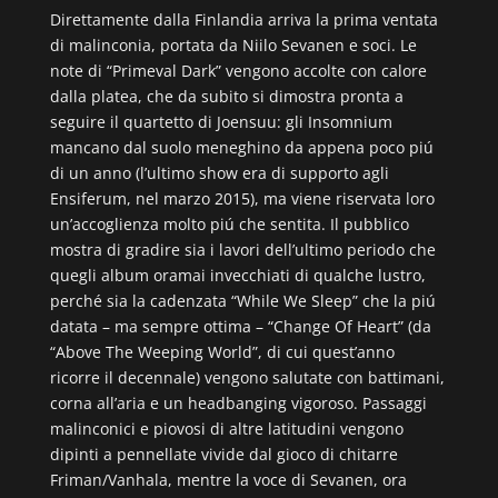
Direttamente dalla Finlandia arriva la prima ventata
di malinconia, portata da Niilo Sevanen e soci. Le
note di “Primeval Dark” vengono accolte con calore
dalla platea, che da subito si dimostra pronta a
seguire il quartetto di Joensuu: gli Insomnium
mancano dal suolo meneghino da appena poco piú
di un anno (l’ultimo show era di supporto agli
Ensiferum, nel marzo 2015), ma viene riservata loro
un’accoglienza molto piú che sentita. Il pubblico
mostra di gradire sia i lavori dell’ultimo periodo che
quegli album oramai invecchiati di qualche lustro,
perché sia la cadenzata “While We Sleep” che la piú
datata – ma sempre ottima – “Change Of Heart” (da
“Above The Weeping World”, di cui quest’anno
ricorre il decennale) vengono salutate con battimani,
corna all’aria e un headbanging vigoroso. Passaggi
malinconici e piovosi di altre latitudini vengono
dipinti a pennellate vivide dal gioco di chitarre
Friman/Vanhala, mentre la voce di Sevanen, ora