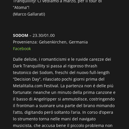
Tranquillity! Ci vediamo a marzo, per il tour di
“Atoma”!
(Marco Gallarati)
SODOM
– 23.30/01.00
Provenienza: Gelsenkirchen, Germania
Facebook
Dalle delizie, i romanticismi e le ruvide carezze dei
Dark Tranquillity si passa al rigoroso thrash
teutonico dei Sodom, freschi del nuovo full-length
“Decision Day”, rilasciato pochi giorni prima del
Metalitalia.com Festival. La partenza non é delle piú
fortunate: neanche un minuto della prima canzone e
il basso di Angelripper si ammutolisce, costringendo
il frontman a suonare una parte del brano mimando
l’atto, digitando peró soltanto l’aria. In corso d’opera
lo strumento torna nelle mani del navigato
musicista, che accusa bene il piccolo problema non