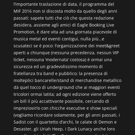
l’importante traslazione di data, il programma del
MIF 2016 non si discosta molto da quello degli anni
passati: sapete tutti che ciò che questa redazione
desidera, assieme agli amici di Eagle Booking Live
Promotion, è dare vita ad una giornata piacevole di
musica metal ed eventi contigui, nulla più…e
scusateci se è poco: l’organizzazione dei meet&greet
aperti a chiunque (nessuna precedenza, nessun VIP
ticket, nessuna ‘modernata’ costosa) è ormai una
sicurezza ed un gradevolissimo momento di
fratellanza tra band e pubblico; la presenza di
molteplici bancarelle/stand di merchandise metallico
dà quel tocco di underground che ai maggiori eventi
tricolori ormai latita; ad ogni edizione viene offerto
un bill il più accattivante possibile, cercando di
impreziosirlo con chicche esecutive e show speciali
(vogliamo ricordare solamente, per gli anni passati, i
Sadist con il quartetto d’archi, le calate di Demon e
Desaster, gli Uriah Heep, i Dark Lunacy anche loro