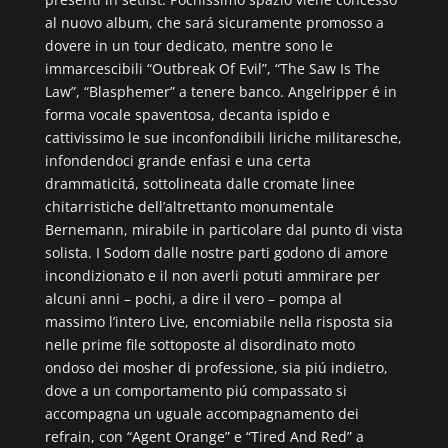
al nuovo album, che sará sicuramente promosso a
dovere in un tour dedicato, mentre sono le
immarcescibili “Outbreak Of Evil”, “The Saw Is The
Law”, “Blasphemer” a tenere banco. Angelripper é in
forma vocale spaventosa, decanta ispido e
cattivissimo le sue inconfondibili liriche militaresche,
infondendoci grande enfasi e una certa
drammaticitá, sottolineata dalle cromate linee
chitarristiche dell’altrettanto monumentale
Bernemann, mirabile in particolare dal punto di vista
solista. I Sodom dalle nostre parti godono di amore
incondizionato e il non averli potuti ammirare per
alcuni anni – pochi, a dire il vero – pompa al
massimo l’intero Live, encomiabile nella risposta sia
nelle prime file sottoposte al disordinato moto
ondoso dei mosher di professione, sia piú indietro,
dove a un comportamento piú compassato si
accompagna un uguale accompagnamento dei
refrain, con “Agent Orange” e “Tired And Red” a