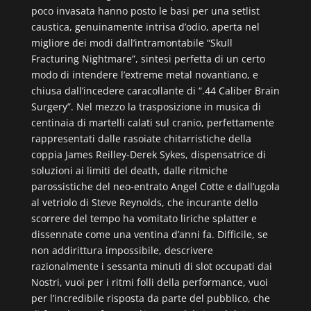
poco invasata hanno posto le basi per una setlist
caustica, genuinamente intrisa d’odio, aperta nel
migliore dei modi dall’intramontabile “Skull
Fracturing Nightmare”, sintesi perfetta di un certo
modo di intendere l’extreme metal novantiano, e
chiusa dall’incedere caracollante di “.44 Caliber Brain
Surgery”. Nel mezzo la trasposizione in musica di
centinaia di martelli calati sul cranio, perfettamente
rappresentati dalle rasoiate chitarristiche della
coppia James Reilley-Derek Sykes, dispensatrice di
soluzioni ai limiti del death, dalle ritmiche
parossistiche del neo-entrato Angel Cotte e dall’ugola
al vetriolo di Steve Reynolds, che incurante dello
scorrere del tempo ha vomitato liriche splatter e
dissennate come una ventina d’anni fa. Difficile, se
non addirittura impossibile, descrivere
razionalmente i sessanta minuti di slot occupati dai
Nostri, vuoi per i ritmi folli della performance, vuoi
per l’incredibile risposta da parte del pubblico, che