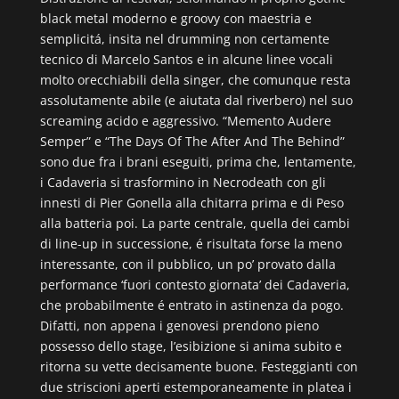
black metal moderno e groovy con maestria e
semplicitá, insita nel drumming non certamente
tecnico di Marcelo Santos e in alcune linee vocali
molto orecchiabili della singer, che comunque resta
assolutamente abile (e aiutata dal riverbero) nel suo
screaming acido e aggressivo. “Memento Audere
Semper” e “The Days Of The After And The Behind”
sono due fra i brani eseguiti, prima che, lentamente,
i Cadaveria si trasformino in Necrodeath con gli
innesti di Pier Gonella alla chitarra prima e di Peso
alla batteria poi. La parte centrale, quella dei cambi
di line-up in successione, é risultata forse la meno
interessante, con il pubblico, un po’ provato dalla
performance ‘fuori contesto giornata’ dei Cadaveria,
che probabilmente é entrato in astinenza da pogo.
Difatti, non appena i genovesi prendono pieno
possesso dello stage, l’esibizione si anima subito e
ritorna su vette decisamente buone. Festeggianti con
due striscioni aperti estemporaneamente in platea i