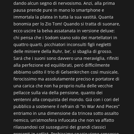
dando alcun segno di nervosismo. Anzi, alla prima
pausa prende pure in mano lo smartphone e
immortala la platea in tutta la sua vastitá. Quanta
bonomia per lo Zio Tom! Quando si tratta di suonare,
ecco uscire la belva assatanata in versione deluxe:
chi pensa che i Sodom siano solo dei martellatori in
quattro quarti, picchiatori inconsulti figli negletti
delle miniere della Ruhr, be’, si sbaglia di grosso.
Sará che i suoni sono davvero una meraviglia, rifiniti
alla perfezione ed equilibrati, peró difficilmente
abbiamo udito il trio di Gelsenkirchen così musicale,
ferocissimo ma assolutamente preciso e portatore di
una carica che non ha proprio nulla delle vecchie
pellacce sulla via della pensione, quanto dei
ventenni alla conquista del mondo. Giá con i cori del
pubblico a sostenere il refrain di “In War And Pieces”
entriamo in una dimensione da trincea sotto assalto
nemico, un’atmosfera infuocata che non va affatto
rilassandosi col susseguirsi dei grandi classici
presenti in setlist. Pochissimo spazio viene concesso