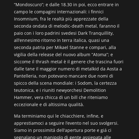
“Mondoscuro”; e dalle 18.30 in poi, ecco entrare in
campo le compagini internazionali: i finnici
Insomnium, fra le realtà più apprezzate della
seconda ondata di melodic-death metal, faranno il
paio con i loro padrini svedesi Dark Tranquillity,
all’ennesimo ritorno in terra italica, quasi una
seconda patria per Mikael Stanne e compari, alla
vigilia della release del nuovo album “Atoma”; e
siccome il thrash metal è il genere che trascina fuori
dalle tane il maggior numero di metalkid da Aosta a
Pantelleria, non potevano mancare due nomi di
spicco della scena mondiale: i Sodom, la certezza
teutonica, e i riuniti newyorchesi Demolition
Hammer, vera chicca di un bill che riteniamo
eccezionale e di altissima qualità.
Ma terminiamo qui le chiacchiere, infine, e
apprestiamoci a seguire l’evento nel suo svolgersi.
Siamo in prossimitá dell’apertura porte e giá ci
segnalano un manipolo di gente assiepata alle