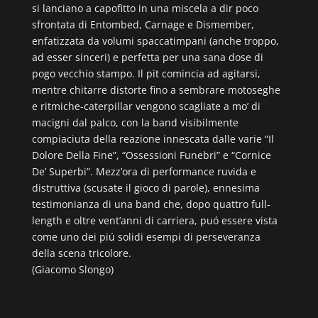
si lanciano a capofitto in una miscela a dir poco
sfrontata di Entombed, Carnage e Dismember,
enfatizzata da volumi spaccatimpani (anche troppo,
ad esser sinceri) e perfetta per una sana dose di
pogo vecchio stampo. Il pit comincia ad agitarsi,
mentre chitarre distorte fino a sembrare motoseghe
e ritmiche-caterpillar vengono scagliate a mo’ di
macigni dal palco, con la band visibilmente
compiaciuta della reazione innescata dalle varie “Il
Dolore Della Fine”, “Ossessioni Funebri” e “Cornice
De’ Superbi”. Mezz’ora di performance ruvida e
distruttiva (scusate il gioco di parole), ennesima
testimonianza di una band che, dopo quattro full-
length e oltre vent’anni di carriera, puó essere vista
come uno dei piú solidi esempi di perseveranza
della scena tricolore.
(Giacomo Slongo)