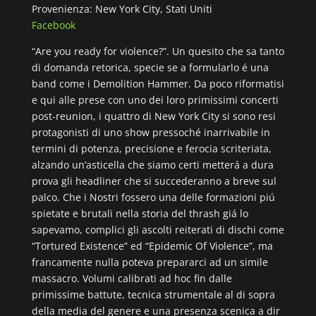
Provenienza: New York City, Stati Uniti
Facebook
“Are you ready for violence?”. Un quesito che sa tanto
di domanda retorica, specie se a formularlo é una
band come i Demolition Hammer. Da poco riformatisi
e qui alle prese con uno dei loro primissimi concerti
post-reunion, i quattro di New York City si sono resi
protagonisti di uno show pressoché inarrivabile in
termini di potenza, precisione e ferocia scriteriata,
alzando un’asticella che siamo certi metterá a dura
prova gli headliner che si succederanno a breve sul
palco. Che i Nostri fossero una delle formazioni piú
spietate e brutali nella storia del thrash giá lo
sapevamo, complici gli ascolti reiterati di dischi come
“Tortured Existence” ed “Epidemic Of Violence”, ma
francamente nulla poteva prepararci ad un simile
massacro. Volumi calibrati ad hoc fin dalle
primissime battute, tecnica strumentale al di sopra
della media del genere e una presenza scenica a dir