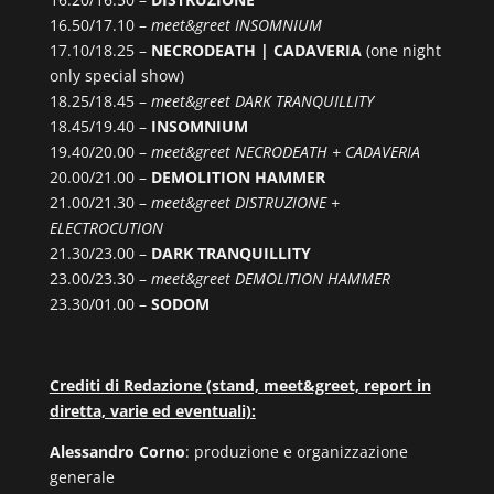
16.50/17.10 –
meet&greet INSOMNIUM
17.10/18.25 –
NECRODEATH | CADAVERIA
(one night
only special show)
18.25/18.45 –
meet&greet DARK TRANQUILLITY
18.45/19.40 –
INSOMNIUM
19.40/20.00 –
meet&greet NECRODEATH + CADAVERIA
20.00/21.00 –
DEMOLITION HAMMER
21.00/21.30 –
meet&greet DISTRUZIONE +
ELECTROCUTION
21.30/23.00 –
DARK TRANQUILLITY
23.00/23.30 –
meet&greet DEMOLITION HAMMER
23.30/01.00 –
SODOM
Crediti di Redazione (stand, meet&greet, report in
diretta, varie ed eventuali):
Alessandro Corno
: produzione e organizzazione
generale