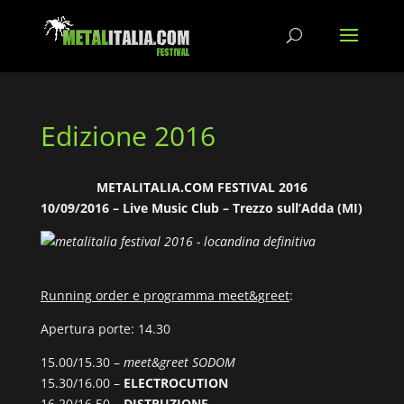
Edizione 2016
METALITALIA.COM FESTIVAL 2016
10
/09/2016 – Live Music Club – Trezzo sull’Adda (MI)
Running order e programma meet&greet
:
Apertura porte: 14.30
15.00/15.30 –
meet&greet SODOM
15.30/16.00 –
ELECTROCUTION
16.20/16.50 –
DISTRUZIONE