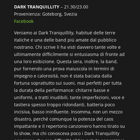
DARK TRANQUILLITY
– 21.30/23.00
Provenienza: Goteborg, Svezia
Facebook
Veniamo ai Dark Tranquillity, habitué delle terre
italiche e una delle band piú amate dal pubblico
nostrano. Chi scrive li ha visti davvero tante volte e
ultimamente difficilmente si entusiasma di fronte ad
una loro esibizione. Questa sera, inoltre, la band,
pur fornendo una prova maiuscola in termini di
impegno e calorositá, non é stata baciata dalla
fortuna soprattutto sui suoni, mai perfetti per tutta
la durata della performance: chitarre basse e
uniformi, a tratti inudibili, tante imperfezioni, voce e
tastiera spesso troppo ridondanti, batteria poco
incisiva, basso ininfluente. Insomma, non un mezzo
disastro, perché comunque la potenza del caos
impattante e il repertorio canzoniero hanno tirato su
lo show, ma chi conosceva poco i Dark Tranquillity