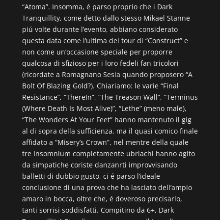
“Atoma”. Insomma, é parso proprio che i Dark
Tranquillity, come detto dallo stesso Mikael Stanne
piú volte durante l’evento, abbiano considerato
questa data come l’ultima del tour di “Construct” e
non come un’occasione speciale per proporre
qualcosa di sfizioso per i loro fedeli fan tricolori
(ricordate a Romagnano Sesia quando proposero “A
Bolt Of Blazing Gold?). Chiariamo: le varie “Final
Resistance”, “ThereIn”, “The Treason Wall”, “Terminus
(Where Death Is Most Alive)”, “Lethe” (meno male),
“The Wonders At Your Feet” hanno mantenuto il gig
al di sopra della sufficienza, ma il quasi comico finale
affidato a “Misery’s Crown”, nel mentre della quale
tre Insomnium completamente ubriachi hanno agito
da simpatiche coriste danzanrti improvvisando
balletti di dubbio gusto, ci é parso l’ideale
conclusione di una prova che ha lasciato dell’ampio
amaro in bocca, oltre che, é doveroso precisarlo,
tanti sorrisi soddisfatti. Compitino da 6+, Dark