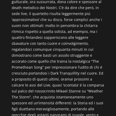
gutturale, ora sussurrata, dona colore e spessore al
death melodico dei Nostri. C’é da dire che peró, in
sede live, il quartetto risulta leggermente piú
‘approssimativo’ che su disco, forse complici anche i
suoni non ottimali: molto in penombra la chitarra
ritmica rispetto a quella solista, ad esempio, ma i
quattro finlandesi sopperiscono alle leggere
sbavature con tanto cuore e coinvolgimento,
regalandoci comunque cinquanta minuti in cui
dimostrano come basti un assolo struggente e
accorato come quello che traina la nostalgica “The
Promethean Song” per impressionare l’udito di chi é
cresciuto portandosi i Dark Tranquillity nel cuore. Ed
a proposito di questi ultimi, oramai prossimi a
calcare le assi del Live, quasi ‘scontata’ é la comparsa
sul palco del rossocrinito Mikael Stanne su “Weather
The Storm”, che acquista istantaneamente uno
spessore ed un’intensitá differenti: la Storia ed i suoi
figli duettano meravigliosamente, portando alle
orecchie degli astanti panorami di nuvole, vento e