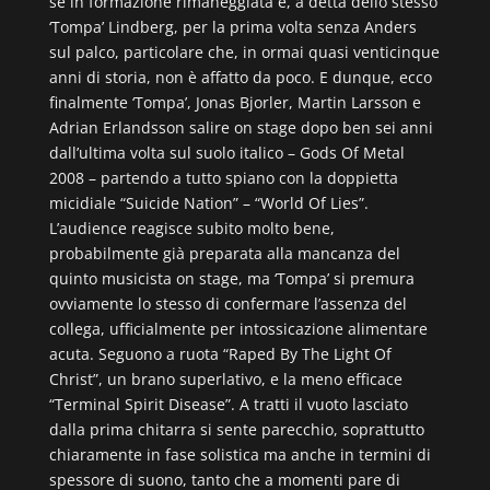
se in formazione rimaneggiata e, a detta dello stesso
‘Tompa’ Lindberg, per la prima volta senza Anders
sul palco, particolare che, in ormai quasi venticinque
anni di storia, non è affatto da poco. E dunque, ecco
finalmente ‘Tompa’, Jonas Bjorler, Martin Larsson e
Adrian Erlandsson salire on stage dopo ben sei anni
dall’ultima volta sul suolo italico – Gods Of Metal
2008 – partendo a tutto spiano con la doppietta
micidiale “Suicide Nation” – “World Of Lies”.
L’audience reagisce subito molto bene,
probabilmente già preparata alla mancanza del
quinto musicista on stage, ma ‘Tompa’ si premura
ovviamente lo stesso di confermare l’assenza del
collega, ufficialmente per intossicazione alimentare
acuta. Seguono a ruota “Raped By The Light Of
Christ”, un brano superlativo, e la meno efficace
“Terminal Spirit Disease”. A tratti il vuoto lasciato
dalla prima chitarra si sente parecchio, soprattutto
chiaramente in fase solistica ma anche in termini di
spessore di suono, tanto che a momenti pare di