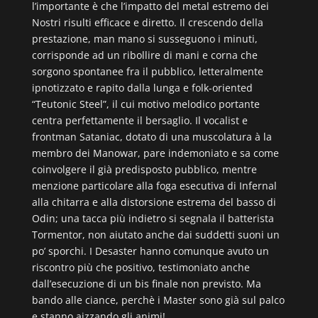
l’importante è che l’impatto del metal estremo dei
Nostri risulti efficace e diretto. Il crescendo della
prestazione, man mano si susseguono i minuti,
corrisponde ad un ribollire di mani e corna che
sorgono spontanee fra il pubblico, letteralmente
ipnotizzato e rapito dalla lunga e folk-oriented
“Teutonic Steel”, il cui motivo melodico portante
centra perfettamente il bersaglio. Il vocalist e
frontman Sataniac, dotato di una muscolatura à la
membro dei Manowar, pare indemoniato e sa come
coinvolgere il già predisposto pubblico, mentre
menzione particolare alla foga esecutiva di Infernal
alla chitarra e alla distorsione estrema del basso di
Odin; una tacca più indietro si segnala il batterista
Tormentor, non aiutato anche dai suddetti suoni un
po’ sporchi. I Desaster hanno comunque avuto un
riscontro più che positivo, testimoniato anche
dall’esecuzione di un bis finale non previsto. Ma
bando alle ciance, perchè i Master sono già sul palco
e stanno aizzando gli animi!