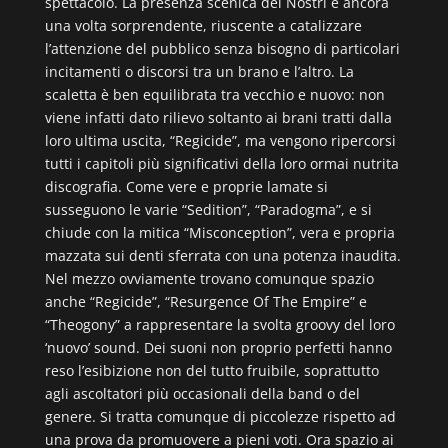
spettacolo. La presenza scenica dei Nostri è ancora
una volta sorprendente, riuscente a catalizzare
l’attenzione del pubblico senza bisogno di particolari
incitamenti o discorsi tra un brano e l’altro. La
scaletta è ben equilibrata tra vecchio e nuovo: non
viene infatti dato rilievo soltanto ai brani tratti dalla
loro ultima uscita, “Regicide”, ma vengono ripercorsi
tutti i capitoli più significativi della loro ormai nutrita
discografia. Come vere e proprie lamate si
susseguono le varie “Sedition”, “Paradogma”, e si
chiude con la mitica “Misconception”, vera e propria
mazzata sui denti sferrata con una potenza inaudita.
Nel mezzo ovviamente trovano comunque spazio
anche “Regicide”, “Resurgence Of The Empire” e
“Theogony” a rappresentare la svolta groovy del loro
‘nuovo’ sound. Dei suoni non proprio perfetti hanno
reso l’esibizione non del tutto fruibile, soprattutto
agli ascoltatori più occasionali della band o del
genere. Si tratta comunque di piccolezze rispetto ad
una prova da promuovere a pieni voti. Ora spazio ai