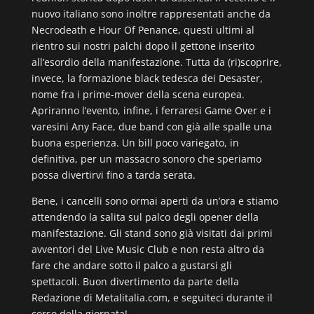
nuovo italiano sono inoltre rappresentati anche da
Necrodeath e Hour Of Penance, questi ultimi al
rientro sui nostri palchi dopo il gettone inserito
all’esordio della manifestazione. Tutta da (ri)scoprire,
invece, la formazione black tedesca dei Desaster,
nome fra i prime-mover della scena europea.
Apriranno l’evento, infine, i ferraresi Game Over e i
varesini Any Face, due band con già alle spalle una
buona esperienza. Un bill poco variegato, in
definitiva, per un massacro sonoro che speriamo
possa divertirvi fino a tarda serata.
Bene, i cancelli sono ormai aperti da un’ora e stiamo
attendendo la salita sul palco degli opener della
manifestazione. Gli stand sono già visitati dai primi
avventori del Live Music Club e non resta altro da
fare che andare sotto il palco a gustarsi gli
spettacoli. Buon divertimento da parte della
Redazione di Metalitalia.com, e seguiteci durante il
corso della giornata!