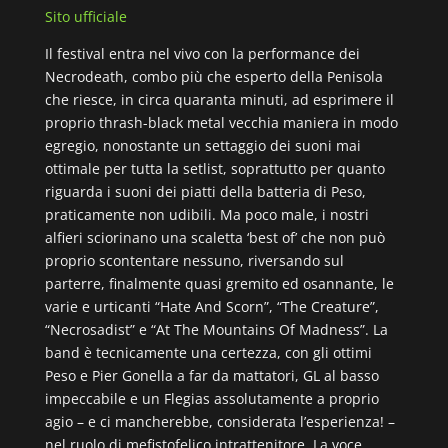
Sito ufficiale
Il festival entra nel vivo con la performance dei
Necrodeath, combo più che esperto della Penisola
che riesce, in circa quaranta minuti, ad esprimere il
proprio thrash-black metal vecchia maniera in modo
egregio, nonostante un settaggio dei suoni mai
ottimale per tutta la setlist, soprattutto per quanto
riguarda i suoni dei piatti della batteria di Peso,
praticamente non udibili. Ma poco male, i nostri
alfieri sciorinano una scaletta ‘best of’ che non può
proprio scontentare nessuno, riversando sul
parterre, finalmente quasi gremito ed osannante, le
varie e urticanti “Hate And Scorn”, “The Creature”,
“Necrosadist” e “At The Mountains Of Madness”. La
band è tecnicamente una certezza, con gli ottimi
Peso e Pier Gonella a far da mattatori, GL al basso
impeccabile e un Flegias assolutamente a proprio
agio – e ci mancherebbe, considerata l’esperienza! –
nel ruolo di mefistofelico intrattenitore. La voce