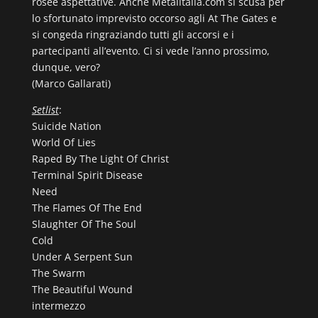
rosee aspettative. Anche Metalitalia.com si scusa per
lo sfortunato imprevisto occorso agli At The Gates e
si congeda ringraziando tutti gli accorsi e i
partecipanti all’evento. Ci si vede l’anno prossimo,
dunque, vero?
(Marco Gallarati)
Setlist
:
Suicide Nation
World Of Lies
Raped By The Light Of Christ
Terminal Spirit Disease
Need
The Flames Of The End
Slaughter Of The Soul
Cold
Under A Serpent Sun
The Swarm
The Beautiful Wound
intermezzo