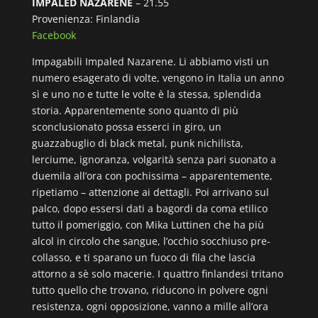
IMPALED NAZARENE
– 21.55
Provenienza: Finlandia
Facebook
Impagabili Impaled Nazarene. Li abbiamo visti un
numero esagerato di volte, vengono in Italia un anno
sì e uno no e tutte le volte è la stessa, splendida
storia. Apparentemente sono quanto di più
sconclusionato possa esserci in giro, un
guazzabuglio di black metal, punk nichilista,
lerciume, ignoranza, volgarità senza pari suonato a
duemila all’ora con pochissima – apparentemente,
ripetiamo – attenzione ai dettagli. Poi arrivano sul
palco, dopo essersi dati a bagordi da coma etilico
tutto il pomeriggio, con Mika Luttinen che ha più
alcol in circolo che sangue, l’occhio socchiuso pre-
collasso, e ti sparano un fuoco di fila che lascia
attorno a sè solo macerie. I quattro finlandesi tritano
tutto quello che trovano, riducono in polvere ogni
resistenza, ogni opposizione, vanno a mille all’ora