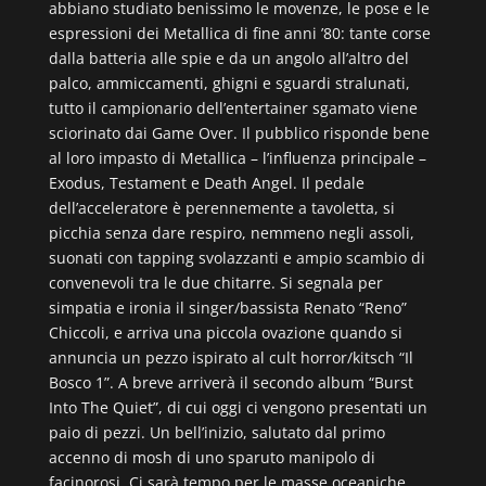
abbiano studiato benissimo le movenze, le pose e le
espressioni dei Metallica di fine anni ’80: tante corse
dalla batteria alle spie e da un angolo all’altro del
palco, ammiccamenti, ghigni e sguardi stralunati,
tutto il campionario dell’entertainer sgamato viene
sciorinato dai Game Over. Il pubblico risponde bene
al loro impasto di Metallica – l’influenza principale –
Exodus, Testament e Death Angel. Il pedale
dell’acceleratore è perennemente a tavoletta, si
picchia senza dare respiro, nemmeno negli assoli,
suonati con tapping svolazzanti e ampio scambio di
convenevoli tra le due chitarre. Si segnala per
simpatia e ironia il singer/bassista Renato “Reno”
Chiccoli, e arriva una piccola ovazione quando si
annuncia un pezzo ispirato al cult horror/kitsch “Il
Bosco 1”. A breve arriverà il secondo album “Burst
Into The Quiet”, di cui oggi ci vengono presentati un
paio di pezzi. Un bell’inizio, salutato dal primo
accenno di mosh di uno sparuto manipolo di
facinorosi. Ci sarà tempo per le masse oceaniche