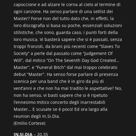
capoccione e ad alzare le corna al cielo al termine di
ogni canzone. Ha senso parlare di una setlist dei
Master? Forse non del tutto dato che, in effetti, la
loro discografia si basa su poche, essenziali soluzioni
stilistiche, che sono, guarda caso, i punti forti della
loro musica. Vi basterà sapere che si è passati, senza
troppi fronzoli, da brani più recenti come “Slaves To
Society” a perle dal passato come “Judgement Of
Will”, dal mitico “On The Seventh Day God Created…
Master”, e “Funeral Bitch” dal mai troppo celebrato
debut “Master”. Ha senso forse parlare di presenza
scenica per una band che è in giro da più di
vent’anni e che non ha mai tradito le aspettative? No,
non ha senso, vi basti sapere che si è ripetuto
l’ennesimo mitico concerto degli inarrestabili
Master… E scusate se è poco! Ed ora largo alla
reunion degli In.Si.Dia.
(Emilio Cortese)
IN.SI.DIA
– 20.35