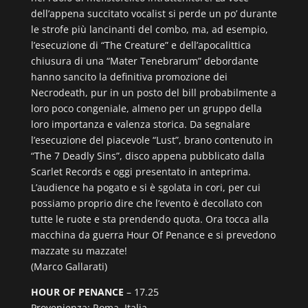
dell’appena succitato vocalist si perde un po’ durante
le strofe più lancinanti del combo, ma, ad esempio,
l’esecuzione di “The Creature” e dell’apocalittica
chiusura di una “Mater Tenebrarum” debordante
hanno sancito la definitiva promozione dei
Necrodeath, pur in un posto del bill probabilmente a
loro poco congeniale, almeno per un gruppo della
loro importanza e valenza storica. Da segnalare
l’esecuzione del piacevole “Lust”, brano contenuto in
“The 7 Deadly Sins”, disco appena pubblicato dalla
Scarlet Records e oggi presentato in anteprima.
L’audience ha pogato e si è sgolata in cori, per cui
possiamo proprio dire che l’evento è decollato con
tutte le ruote e sta prendendo quota. Ora tocca alla
macchina da guerra Hour Of Penance e si prevedono
mazzate su mazzate!
(Marco Gallarati)
HOUR OF PENANCE
– 17.25
Provenienza: Roma, Italia