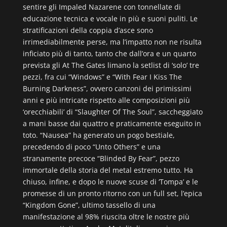
sentire gli Impaled Nazarene con tonnellate di
educazione tecnica e vocale in più e suoni puliti. Le
stratificazioni della coppia d’asce sono
irrimediabilmente perse, ma l’impatto non ne risulta
inficiato più di tanto, tanto che dall’ora e un quarto
prevista gli At The Gates limano la setlist di ‘solo’ tre
pezzi, fra cui “Windows” e “With Fear I Kiss The
Burning Darkness”, ovvero canzoni dei primissimi
anni e più intricate rispetto alle composizioni più
‘orecchiabili’ di “Slaughter Of The Soul”, saccheggiato
a mani basse dai quattro e praticamente eseguito in
toto. “Nausea” ha generato un pogo bestiale,
precedendo di poco “Unto Others” e una
stranamente precoce “Blinded By Fear”, pezzo
immortale della storia del metal estremo tutto. Ha
chiuso, infine, e dopo le nuove scuse di ‘Tompa’ e le
promesse di un pronto ritorno con un full set, l’epica
“Kingdom Gone”, ultimo tassello di una
manifestazione al 98% riuscita oltre le nostre più