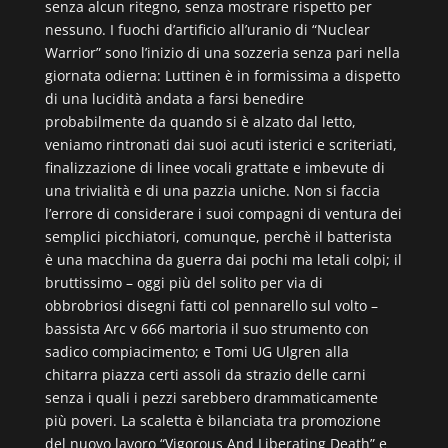
senza alcun ritegno, senza mostrare rispetto per
nessuno. I fuochi d’artificio all’uranio di “Nuclear
Warrior” sono l’inizio di una sozzeria senza pari nella
giornata odierna: Luttinen è in formissima a dispetto
di una lucidità andata a farsi benedire
probabilmente da quando si è alzato dal letto,
veniamo rintronati dai suoi acuti isterici e scriteriati,
finalizzazione di linee vocali grattate e imbevute di
una trivialità e di una pazzia uniche. Non si faccia
l’errore di considerare i suoi compagni di ventura dei
semplici picchiatori, comunque, perchè il batterista
è una macchina da guerra dai pochi ma letali colpi; il
bruttissimo – oggi più del solito per via di
obbrobriosi disegni fatti col pennarello sul volto –
bassista Arc v 666 martoria il suo strumento con
sadico compiacimento; e Tomi UG Ulgren alla
chitarra piazza certi assoli da strazio delle carni
senza i quali i pezzi sarebbero drammaticamente
più poveri. La scaletta è bilanciata tra promozione
del nuovo lavoro “Vigorous And Liberating Death” e