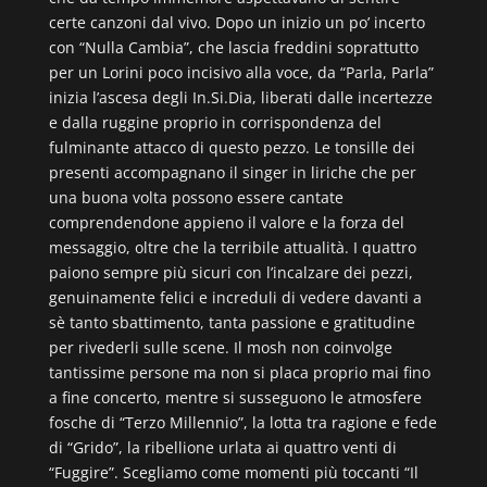
certe canzoni dal vivo. Dopo un inizio un po’ incerto
con “Nulla Cambia”, che lascia freddini soprattutto
per un Lorini poco incisivo alla voce, da “Parla, Parla”
inizia l’ascesa degli In.Si.Dia, liberati dalle incertezze
e dalla ruggine proprio in corrispondenza del
fulminante attacco di questo pezzo. Le tonsille dei
presenti accompagnano il singer in liriche che per
una buona volta possono essere cantate
comprendendone appieno il valore e la forza del
messaggio, oltre che la terribile attualità. I quattro
paiono sempre più sicuri con l’incalzare dei pezzi,
genuinamente felici e increduli di vedere davanti a
sè tanto sbattimento, tanta passione e gratitudine
per rivederli sulle scene. Il mosh non coinvolge
tantissime persone ma non si placa proprio mai fino
a fine concerto, mentre si susseguono le atmosfere
fosche di “Terzo Millennio”, la lotta tra ragione e fede
di “Grido”, la ribellione urlata ai quattro venti di
“Fuggire”. Scegliamo come momenti più toccanti “Il