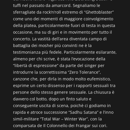
tuffi nel passato da amarcord. Segnaliamo le
sferragliate da rock’n’roll estremo di “Ghettoblaster”
come uno dei momenti di maggiore coinvolgimento
della platea, particolarmente fuori di testa in questa
occasione, ma su di giri e in movimento per tutto il
concerto. La vastità dell’area diventata campo di
battaglia dei mosher più convinti ne è la
testimonianza più fedele. Particolarmente esilarante,
almeno per chi scrive, è stata l’evocazione della
“libertà di espressione” da parte del singer per
introdurre la scorrettissima “Zero Tolerance”,
canzone che, per dirla in modo molto eufemistico,
esprime un certo dissenso per i rapporti sessuali tra
persone dello stesso genere sessuale. La chiusura è
davvero col botto, dopo un finto saluto e
conseguente uscita di scena, poichè ci godiamo in
rapida e atroce successione “Sadhu Satana” e l’inno
simil-militare “Total War – Winter War”, con la
comparsata de Il Colonnello dei Frangar sui cori.