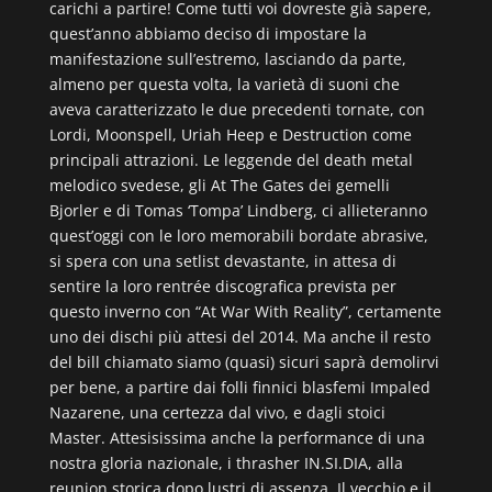
carichi a partire! Come tutti voi dovreste già sapere,
quest’anno abbiamo deciso di impostare la
manifestazione sull’estremo, lasciando da parte,
almeno per questa volta, la varietà di suoni che
aveva caratterizzato le due precedenti tornate, con
Lordi, Moonspell, Uriah Heep e Destruction come
principali attrazioni. Le leggende del death metal
melodico svedese, gli At The Gates dei gemelli
Bjorler e di Tomas ‘Tompa’ Lindberg, ci allieteranno
quest’oggi con le loro memorabili bordate abrasive,
si spera con una setlist devastante, in attesa di
sentire la loro rentrée discografica prevista per
questo inverno con “At War With Reality”, certamente
uno dei dischi più attesi del 2014. Ma anche il resto
del bill chiamato siamo (quasi) sicuri saprà demolirvi
per bene, a partire dai folli finnici blasfemi Impaled
Nazarene, una certezza dal vivo, e dagli stoici
Master. Attesisissima anche la performance di una
nostra gloria nazionale, i thrasher IN.SI.DIA, alla
reunion storica dopo lustri di assenza. Il vecchio e il