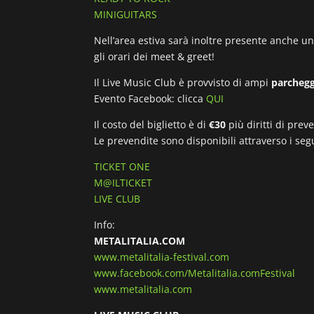
MINIGUITARS
Nell’area estiva sarà inoltre presente anche u
gli orari dei meet & greet!
Il Live Music Club è provvisto di ampi
parchegg
Evento Facebook: clicca
QUI
Il costo del biglietto è di
€30
più diritti di prev
Le prevendite sono disponibili attraverso i segu
TICKET ONE
M@ILTICKET
LIVE CLUB
Info:
METALITALIA.COM
www.metalitalia-festival.com
www.facebook.com/Metalitalia.comFestival
www.metalitalia.com