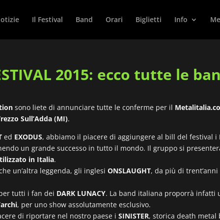
otizie
Il Festival
Band
Orari
Biglietti
Info
Met
TIVAL 2015: ecco tutte le ban
tion
sono liete di annunciare tutte le conferme per il
Metalitalia.c
Trezzo Sull’Adda (MI)
.
T
ed
EXODUS
, abbiamo il piacere di aggiungere al bill del festival i
endo un grande successo in tutto il mondo. Il gruppo si presenterà
ilizzato in Italia
.
nche un’altra leggenda, gli inglesi
ONSLAUGHT
, da più di trent’anni
r tutti i fan dei
DARK LUNACY
. La band italiana proporrà infatti
’archi
, per uno show assolutamente esclusivo.
acere di riportare nel nostro paese i
SINISTER
, storica death metal