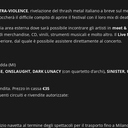
TRA-VIOLENCE
, rivelazione del thrash metal italiano a breve sul m
toccherà il difficile compito di aprire il festival con il loro mix di d
pia area esterna dove sarà possibile incontrare gli artisti in
meet & g
i merchandise, CD, vinili, strumenti musicali e molto altro. Il
Live
eriore, dal quale è possibile assistere direttamente al concerto.
Adda (MI)
SE, ONSLAUGHT, DARK LUNACY
(con quartetto d’archi)
, SINISTER
vendita. Prezzo in cassa
€35
enti circuiti e rivendite autorizzate:
izio navetta al termine degli spettacoli per il trasporto fino a Mil