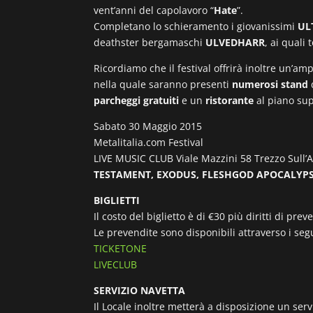
vent’anni del capolavoro “
Hate
”.
Completano lo schieramento i giovanissimi
UL
deathster bergamaschi
ULVEDHARR
, ai quali 
Ricordiamo che il festival offrirà inoltre un’am
nella quale saranno presenti
numerosi stand
d
parcheggi gratuiti
e un
ristorante
al piano sup
Sabato 30 Maggio 2015
Metalitalia.com Festival
LIVE MUSIC CLUB Viale Mazzini 58 Trezzo Sull’
TESTAMENT, EXODUS, FLESHGOD APOCALYP
BIGLIETTI
Il costo del biglietto è di €30 più diritti di pre
Le prevendite sono disponibili attraverso i segu
TICKETONE
LIVECLUB
SERVIZIO NAVETTA
Il Locale inoltre metterà a disposizione un serv