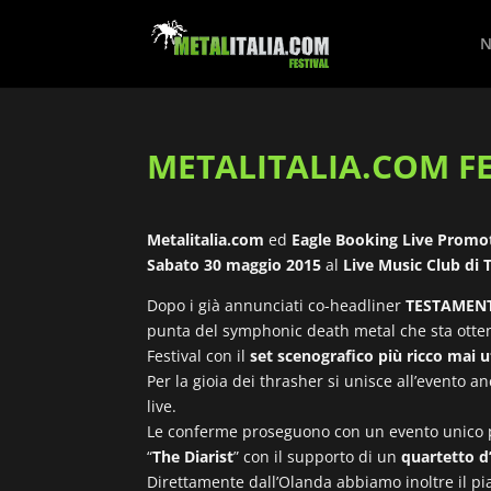
N
METALITALIA.COM FES
Metalitalia.com
ed
Eagle Booking Live Promo
Sabato 30 maggio 2015
al
Live Music Club di 
Dopo i già annunciati co-headliner
TESTAMEN
punta del symphonic death metal che sta otten
Festival con il
set scenografico più ricco mai ut
Per la gioia dei thrasher si unisce all’evento a
live.
Le conferme proseguono con un evento unico pe
“
The Diarist
” con il supporto di un
quartetto d
Direttamente dall’Olanda abbiamo inoltre il pi