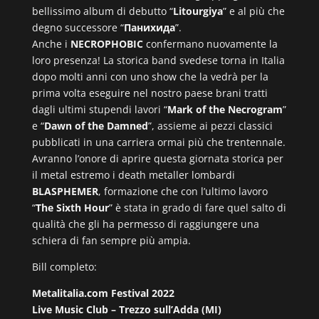
bellissimo album di debutto “
Litourgiya
” e al più che
degno successore “
Панихида
”.
Anche i
NECROPHOBIC
confermano nuovamente la
loro presenza! La storica band svedese torna in Italia
dopo molti anni con uno show che la vedrà per la
prima volta eseguire nel nostro paese brani tratti
dagli ultimi stupendi lavori “
Mark of the Necrogram
”
e “
Dawn of the Damned
”, assieme ai pezzi classici
pubblicati in una carriera ormai più che trentennale.
Avranno l’onore di aprire questa giornata storica per
il metal estremo i death metaller lombardi
BLASPHEMER
, formazione che con l’ultimo lavoro
“
The Sixth Hour
” è stata in grado di fare quel salto di
qualità che gli ha permesso di raggiungere una
schiera di fan sempre più ampia.
Bill completo:
Metalitalia.com Festival 2022
Live Music Club – Trezzo sull’Adda (MI)