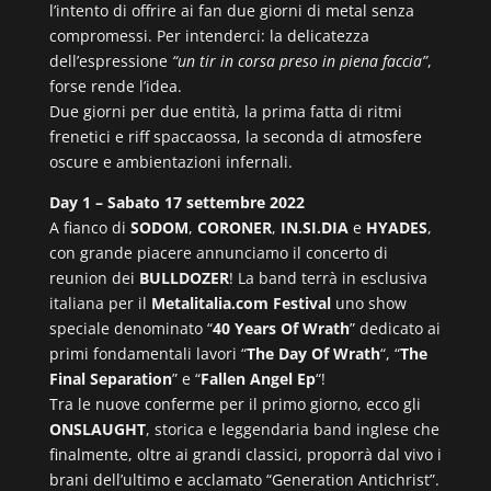
l’intento di offrire ai fan due giorni di metal senza
compromessi. Per intenderci: la delicatezza
dell’espressione
“un tir in corsa preso in piena faccia”
,
forse rende l’idea.
Due giorni per due entità, la prima fatta di ritmi
frenetici e riff spaccaossa, la seconda di atmosfere
oscure e ambientazioni infernali.
Day 1 – Sabato 17 settembre 2022
A fianco di
SODOM
,
CORONER
,
IN.SI.DIA
e
HYADES
,
con grande piacere annunciamo il concerto di
reunion dei
BULLDOZER
! La band terrà in esclusiva
italiana per il
Metalitalia.com Festival
uno show
speciale denominato “
40 Years Of Wrath
” dedicato ai
primi fondamentali lavori “
The Day Of Wrath
“, “
The
Final Separation
” e “
Fallen Angel Ep
“!
Tra le nuove conferme per il primo giorno, ecco gli
ONSLAUGHT
, storica e leggendaria band inglese che
finalmente, oltre ai grandi classici, proporrà dal vivo i
brani dell’ultimo e acclamato “Generation Antichrist”.