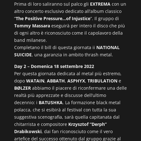
Prima di loro saliranno sul palco gli
EXTREMA
con un
altro concerto esclusivo dedicato all’album classico
“
The Positive Pressure…of Injustice
”. Il gruppo di
Tommy Massara
eseguirà per intero il disco che più
di ogni altro è riconosciuto come il capolavoro della
band milanese.
Completano il bill di questa giornata ii
NATIONAL
SUICIDE
, una garanzia in ambito thrash metal.
Day 2 – Domenica 18 settembre 2022
Per questa giornata dedicata al metal più estremo,
dopo
WATAIN
,
ABBATH
,
ASPHYX
,
TRIBULATION
e
BØLZER
abbiamo il piacere di riconfermare una delle
realtà più apprezzate e discusse dell’ultimo
decennio: i
BATUSHKA
. La formazione black metal
polacca, che si esibirà al festival con tutta la sua
suggestiva scenografia, sarà quella capitanata dal
chitarrista e compositore
Krzysztof “Derph”
Drabikowski
, dai fan riconosciuto come il vero
artefice del successo ottenuto dal gruppo grazie al