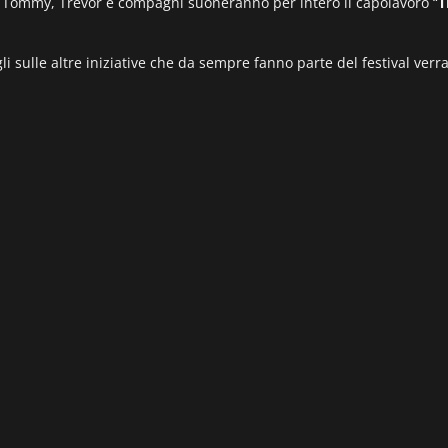
ne, Tommy, Trevor e compagni suoneranno per intero il capolavoro “
T
tagli sulle altre iniziative che da sempre fanno parte del festival ve