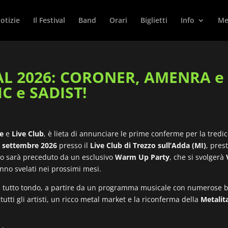
otizie
Il Festival
Band
Orari
Biglietti
Info
Met
L 2026: CORONER, AMENRA e s
C e SADIST!
ve
e
Live Club
, è lieta di annunciare le prime conferme per la tred
 settembre 2026
presso il
Live Club di Trezzo sull’Adda (MI)
, pres
ento sarà preceduto da un esclusivo
Warm Up Party
, che si svolgerà
ranno svelati nei prossimi mesi.
 a tutto tondo, a partire da un programma musicale con numerose b
utti gli artisti, un ricco metal market e la riconferma della
Metalita