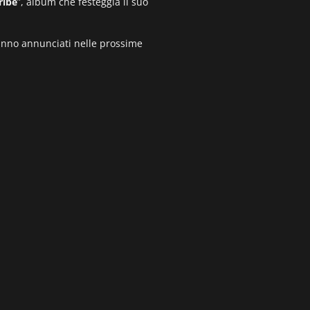
ribe
”, album che festeggia il suo
rranno annunciati nelle prossime