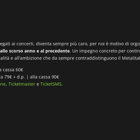
i legati ai concerti, diventa sempre più caro, per noi è motivo di org
o allo scorso anno e al precedente
. Un impegno concreto per continua
alità e all’ambizione che da sempre contraddistinguono il Metalitali
la cassa 60€
 79€ + d.p. | alla cassa 90€
one
,
Ticketmaster
e
TicketSMS
.