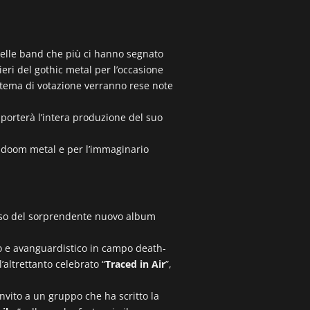
delle band che più ci hanno segnato
ieri del gothic metal per l’occasione
istema di votazione verranno rese note
 porterà l’intera produzione del suo
 e doom metal e per l’immaginario
esso del sorprendente nuovo album
ico e avanguardistico in campo death-
 l’altrettanto celebrato “
Traced in Air
”,
invito a un gruppo che ha scritto la