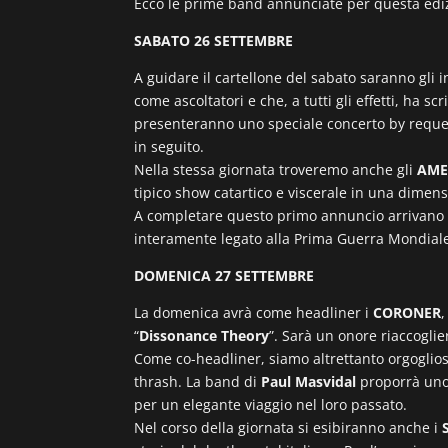
Ecco le prime band annunciate per questa edi
SABATO 26 SETTEMBRE
A guidare il cartellone del sabato saranno gli 
come ascoltatori e che, a tutti gli effetti, ha s
presenteranno uno speciale concerto by request,
in seguito.
Nella stessa giornata troveremo anche gli
AME
tipico show catartico e viscerale in una dimen
A completare questo primo annuncio arrivano 
interamente legato alla Prima Guerra Mondial
DOMENICA 27 SETTEMBRE
La domenica avrà come headliner i
CORONER
“
Dissonance Theory
”. Sarà un onore riaccoglier
Come co-headliner, siamo altrettanto orgoglios
thrash. La band di
Paul Masvidal
proporrà uno 
per un elegante viaggio nel loro passato.
Nel corso della giornata si esibiranno anche i