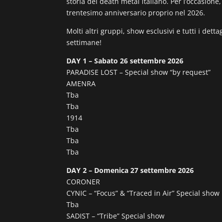
storia del death metal italiano. Per l’occasio
trentesimo anniversario proprio nel 2026.
Molti altri gruppi, show esclusivi e tutti i det
settimane!
DAY 1 – Sabato 26 settembre 2026
PARADISE LOST – Special show “by request”
AMENRA
Tba
Tba
1914
Tba
Tba
Tba
DAY 2 – Domenica 27 settembre 2026
CORONER
CYNIC – “Focus” & “Traced in Air” Special show
Tba
SADIST – “Tribe” Special show