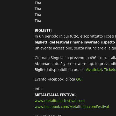
Tba
Tba
Tba
Tba
BIGLIETTI
In un periodo in cui tutto, e soprattutto i cost
biglietti del festival rimane invariato rispett
un evento accessibile, senza rinunciare alla qu
Giornata Singola: in prevendita 49€ + d.p. | al
Abbonamento 2 giorni + warm up: in prevendita
Biglietti disponibili da ora su
Vivaticket
,
Ticket
Evento Facebook: clicca
QUI
Info:
METALITALIA FESTIVAL
www.metalitalia-festival.com
www.facebook.com/Metalitalia.comFestival