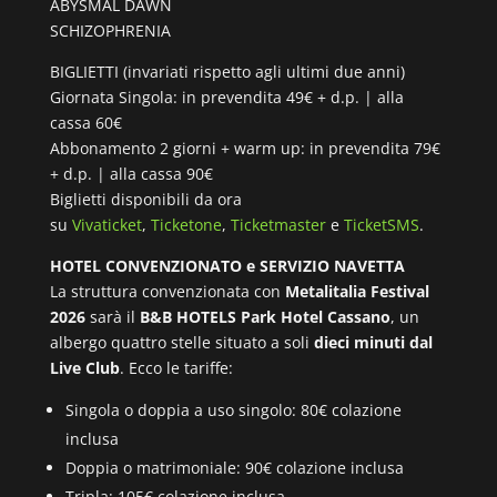
ABYSMAL DAWN
SCHIZOPHRENIA
BIGLIETTI (invariati rispetto agli ultimi due anni)
Giornata Singola: in prevendita 49€ + d.p. | alla
cassa 60€
Abbonamento 2 giorni + warm up: in prevendita 79€
+ d.p. | alla cassa 90€
Biglietti disponibili da ora
su
Vivaticket
,
Ticketone
,
Ticketmaster
e
TicketSMS
.
HOTEL CONVENZIONATO e SERVIZIO NAVETTA
La struttura convenzionata con
Metalitalia Festival
2026
sarà il
B&B HOTELS Park Hotel Cassano
, un
albergo quattro stelle situato a soli
dieci minuti dal
Live Club
. Ecco le tariffe:
Singola o doppia a uso singolo: 80€ colazione
inclusa
Doppia o matrimoniale: 90€ colazione inclusa
Tripla: 105€ colazione inclusa